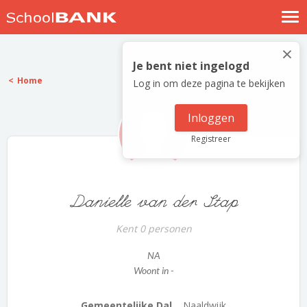
Nostalgische verhalen
×
Log in
Je bent niet ingelogd
Home
Log in om deze pagina te bekijken
Meld je gratis aan
Help
Inloggen
Registreer
Danielle van der Stap
Kent 0 personen
NA
Woont in -
Gemeentelijke Dal...
Naaldwijk