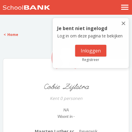
Nostalgische verhalen
×
Log in
Je bent niet ingelogd
Home
Log in om deze pagina te bekijken
Meld je gratis aan
Help
Inloggen
Registreer
Cobie Zijlstra
Kent 0 personen
NA
Woont in -
Maarten Luther sc...
Beverwijk