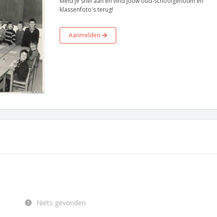
Meld je snel aan en vind jouw oud-schoolgenoten en
klassenfoto's terug!
Aanmelden
Niets gevonden