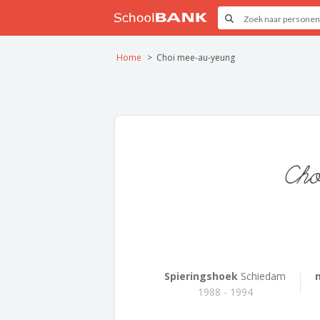
Home
Choi mee-au-yeung
Ch
Spieringshoek
Schiedam
1988 - 1994