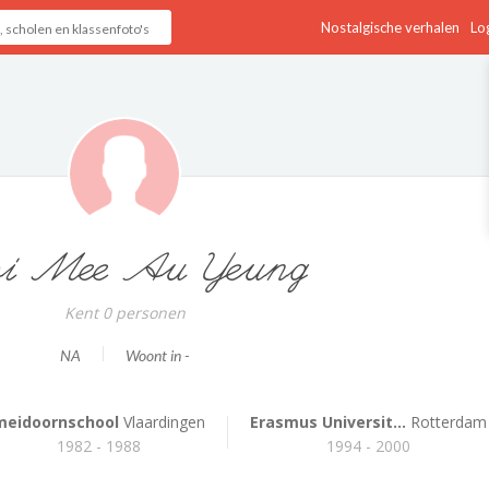
Nostalgische verhalen
Log
oi Mee Au Yeung
Kent 0 personen
NA
Woont in -
meidoornschool
Vlaardingen
Erasmus Universit...
Rotterdam
1982 - 1988
1994 - 2000