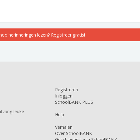
choolherinneringen lezen? Registreer gratis!
Registreren
Inloggen
SchoolBANK PLUS
tvang leuke
Help
Verhalen
Over SchoolBANK
Geschiedenis van SchoolBANK