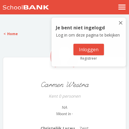
Nostalgische verhalen
×
Log in
Je bent niet ingelogd
Home
Log in om deze pagina te bekijken
Meld je gratis aan
Help
Inloggen
Registreer
Carmen Westra
Kent 0 personen
NA
Woont in -
Christelijk Lyceu...
Zeist