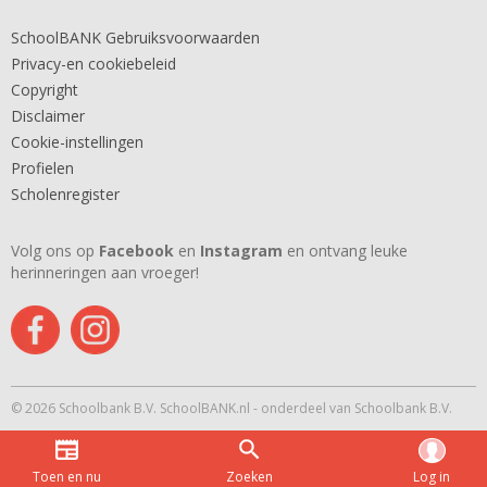
SchoolBANK Gebruiksvoorwaarden
Privacy-en cookiebeleid
Copyright
Disclaimer
Cookie-instellingen
Profielen
Scholenregister
Volg ons op
Facebook
en
Instagram
en ontvang leuke
herinneringen aan vroeger!
© 2026 Schoolbank B.V. SchoolBANK.nl - onderdeel van Schoolbank B.V.
Toen en nu
Zoeken
Log in