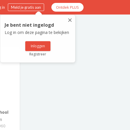
Ontdek PLUS
 in
Meld je gratis aan
×
Je bent niet ingelogd
Log in om deze pagina te bekijken
Inloggen
Registreer
hool
m
960