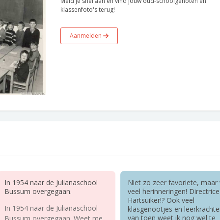
Meld je snel aan en vind jouw oud-schoolgenoten en
klassenfoto's terug!
Aanmelden
In 1954 naar de Julianaschool
Niet zo zeer favoriete, maar
Bussum overgegaan.
veel herinneringen! Directrice
Hartsuiker!? Ook veel
In 1954 naar de Julianaschool
klasgenootjes en leerkracht
van toen weet ik nog wel te
Bussum overgegaan. Weet me