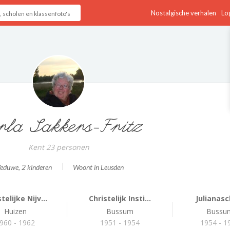
Nostalgische verhalen
Log
rla Sakkers-Fritz
Kent 23 personen
eduwe
, 2 kinderen
Woont in Leusden
telijke Nijv...
Christelijk Insti...
Julianasc
Huizen
Bussum
Bussu
960 - 1962
1951 - 1954
1954 - 1