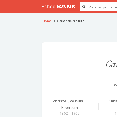
Home
Carla sakkers-fritz
Ca
W
christelijke huis...
Chris
Hilversum
1962 - 1963
1