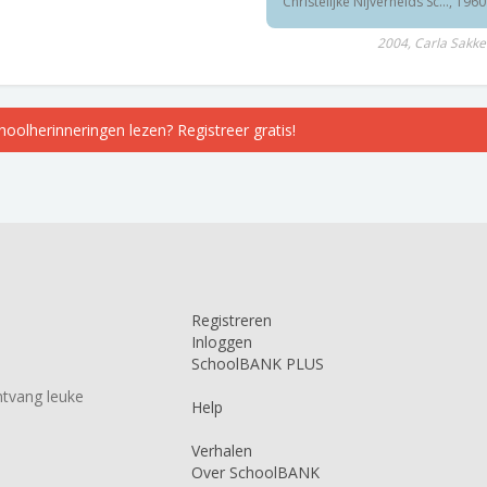
Christelijke Nijverheids Sc..., 1960
2004, Carla Sakker
choolherinneringen lezen? Registreer gratis!
Registreren
Inloggen
SchoolBANK PLUS
tvang leuke
Help
Verhalen
Over SchoolBANK