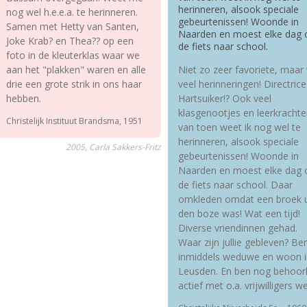
herinneren, alsook speciale
nog wel h.e.e.a. te herinneren.
gebeurtenissen! Woonde in
Samen met Hetty van Santen,
Naarden en moest elke dag 
Joke Krab? en Thea?? op een
de fiets naar school.
foto in de kleuterklas waar we
aan het "plakken" waren en alle
Niet zo zeer favoriete, maar
drie een grote strik in ons haar
veel herinneringen! Directrice
hebben.
Hartsuiker!? Ook veel
klasgenootjes en leerkracht
Christelijk Instituut Brandsma, 1951
van toen weet ik nog wel te
herinneren, alsook speciale
2005, Carla Sakkers-Fritz
gebeurtenissen! Woonde in
Naarden en moest elke dag 
de fiets naar school. Daar
omkleden omdat een broek u
den boze was! Wat een tijd!
Diverse vriendinnen gehad.
Waar zijn jullie gebleven? Be
inmiddels weduwe en woon i
Leusden. En ben nog behoorl
actief met o.a. vrijwilligers we