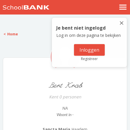
Nostalgische verhalen
×
Log in
Je bent niet ingelogd
Home
Log in om deze pagina te bekijken
Meld je gratis aan
Help
Inloggen
Registreer
Bert Krab
Kent 0 personen
NA
Woont in -
Sancta Maria
Haarlem