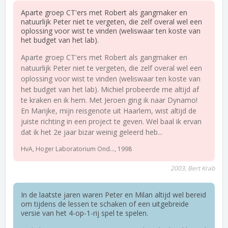
Aparte groep CT'ers met Robert als gangmaker en
natuurlijk Peter niet te vergeten, die zelf overal wel een
oplossing voor wist te vinden (weliswaar ten koste van
het budget van het lab).
Aparte groep CT'ers met Robert als gangmaker en
natuurlijk Peter niet te vergeten, die zelf overal wel een
oplossing voor wist te vinden (weliswaar ten koste van
het budget van het lab). Michiel probeerde me altijd af
te kraken en ik hem. Met Jeroen ging ik naar Dynamo!
En Marijke, mijn reisgenote uit Haarlem, wist altijd de
juiste richting in een project te geven. Wel baal ik ervan
dat ik het 2e jaar bizar weinig geleerd heb...
HvA, Hoger Laboratorium Ond..., 1998
2003, Bert Krab
In de laatste jaren waren Peter en Milan altijd wel bereid
om tijdens de lessen te schaken of een uitgebreide
versie van het 4-op-1-rij spel te spelen.