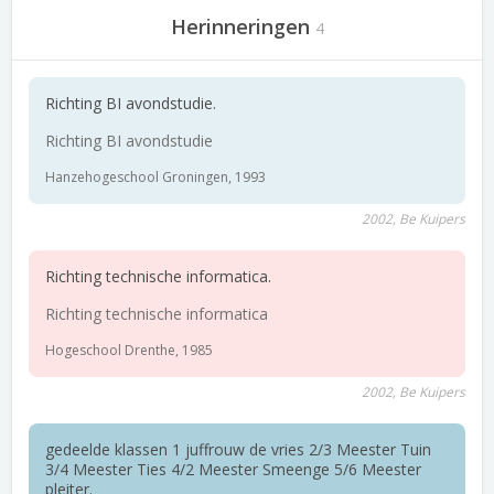
Herinneringen
4
Richting BI avondstudie.
Richting BI avondstudie
Hanzehogeschool Groningen, 1993
2002, Be Kuipers
Richting technische informatica.
Richting technische informatica
Hogeschool Drenthe, 1985
2002, Be Kuipers
gedeelde klassen 1 juffrouw de vries 2/3 Meester Tuin
3/4 Meester Ties 4/2 Meester Smeenge 5/6 Meester
pleiter.