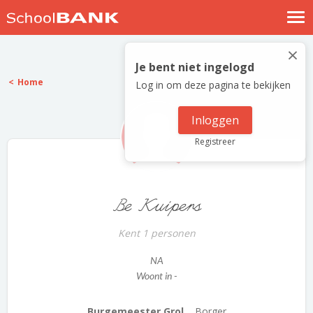
Nostalgische verhalen
×
Log in
Je bent niet ingelogd
Home
Log in om deze pagina te bekijken
Meld je gratis aan
Help
Inloggen
Registreer
Be Kuipers
Kent 1 personen
NA
Woont in -
Burgemeester Grol...
Borger