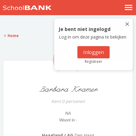
Nostalgische verhalen
×
Log in
Je bent niet ingelogd
Home
Log in om deze pagina te bekijken
Meld je gratis aan
Help
Inloggen
Registreer
Barbara Kramer
Kent 0 personen
NA
Woont in -
Haagland / AG
Den Haag