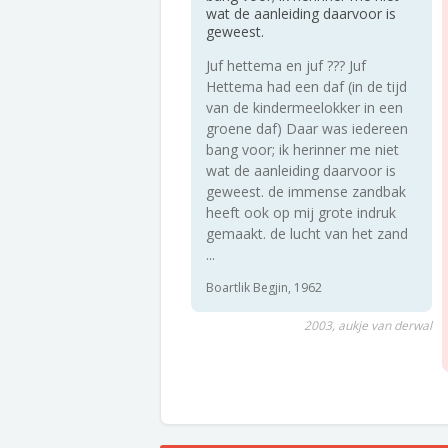
wat de aanleiding daarvoor is
geweest.
Juf hettema en juf ??? Juf
Hettema had een daf (in de tijd
van de kindermeelokker in een
groene daf) Daar was iedereen
bang voor; ik herinner me niet
wat de aanleiding daarvoor is
geweest. de immense zandbak
heeft ook op mij grote indruk
gemaakt. de lucht van het zand
...
Boartlik Begjin, 1962
2003, aukje van derwal