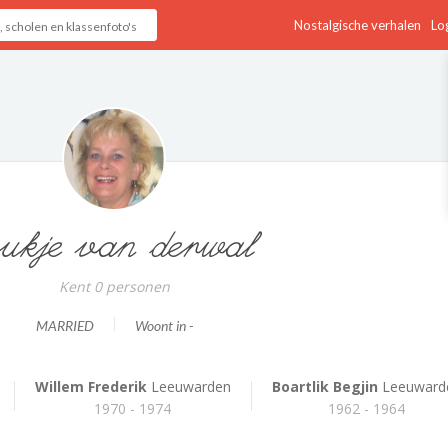
Nostalgische verhalen
Log
ukje van derwal
Kent 0 personen
MARRIED
Woont in -
Willem Frederik
Leeuwarden
Boartlik Begjin
Leeuward
1970 - 1974
1962 - 1964