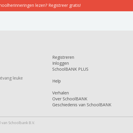
choolherinneringen lezen? Registreer gratis!
Registreren
Inloggen
SchoolBANK PLUS
tvang leuke
Help
Verhalen
Over SchoolBANK
Geschiedenis van SchoolBANK
 van Schoolbank B.V.