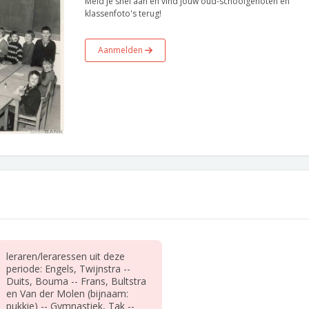
Meld je snel aan en vind jouw oud-schoolgenoten en
klassenfoto's terug!
Aanmelden
leraren/leraressen uit deze
periode: Engels, Twijnstra --
Duits, Bouma -- Frans, Bultstra
en Van der Molen (bijnaam:
pukkie) -- Gymnastiek, Tak --