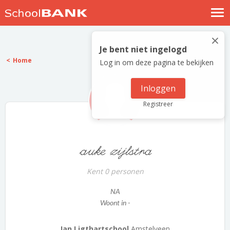
Nostalgische verhalen
×
Log in
Je bent niet ingelogd
Home
Log in om deze pagina te bekijken
Meld je gratis aan
Help
Inloggen
Registreer
auke zijlstra
Kent 0 personen
NA
Woont in -
Jan Ligthartschool
Amstelveen