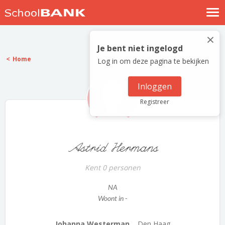
Nostalgische verhalen
×
Log in
Je bent niet ingelogd
Home
Log in om deze pagina te bekijken
Meld je gratis aan
Help
Inloggen
Registreer
Astrid Hermans
Kent 0 personen
NA
Woont in -
Johanna Westerman...
Den Haag