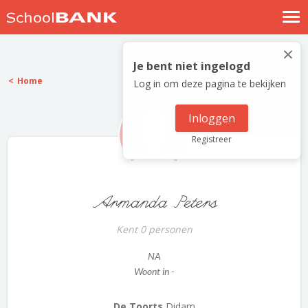
Nostalgische verhalen
×
Log in
Je bent niet ingelogd
Home
Log in om deze pagina te bekijken
Meld je gratis aan
Help
Inloggen
Registreer
Armanda Peters
Kent 0 personen
NA
Woont in -
De Toorts
Didam