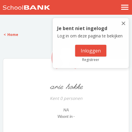
Nostalgische verhalen
×
Log in
Je bent niet ingelogd
Home
Log in om deze pagina te bekijken
Meld je gratis aan
Help
Inloggen
Registreer
arie hokke
Kent 0 personen
NA
Woont in -