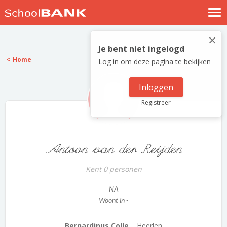
Nostalgische verhalen
×
Log in
Je bent niet ingelogd
Home
Log in om deze pagina te bekijken
Meld je gratis aan
Help
Inloggen
Registreer
Antoon van der Reijden
Kent 0 personen
NA
Woont in -
Bernardinus Colle...
Heerlen