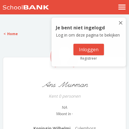
Nostalgische verhalen
×
Log in
Je bent niet ingelogd
Home
Log in om deze pagina te bekijken
Meld je gratis aan
Help
Inloggen
Registreer
Ans Murman
Kent 0 personen
NA
Woont in -
Koningin Wilhelmi...
Culemborg