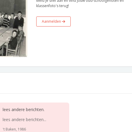
Meld je snel aan en vind jouw oud-schoolgenoten en
klassenfoto's terug!
Aanmelden
lees andere berichten.
lees andere berichten...
't Baken, 1986