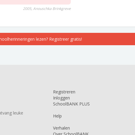
2005, Anouschka Brinkgreve
choolherinneringen lezen? Registreer gratis!
Registreren
Inloggen
SchoolBANK PLUS
tvang leuke
Help
Verhalen
Over SchoolBANK