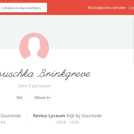
Nostalgische verhalen
Log
uschka Brinkgreve
Kent 0 personen
NA
Woont in -
j Duurstede
Revius Lyceum
Wijk bij Duurstede
994
1994 - 1999