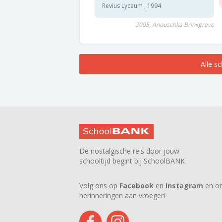
Revius Lyceum , 1994
2005, Anouschka Brinkgreve
Alle s
De nostalgische reis door jouw
schooltijd begint bij SchoolBANK
Volg ons op
Facebook
en
Instagram
en on
herinneringen aan vroeger!