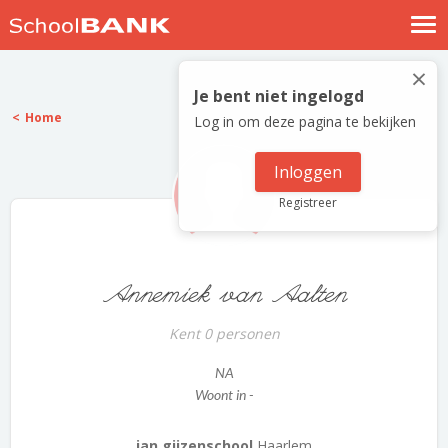
Nostalgische verhalen
×
Log in
Je bent niet ingelogd
Home
Log in om deze pagina te bekijken
Meld je gratis aan
Help
Inloggen
Registreer
Annemiek van Aalten
Kent 0 personen
NA
Woont in -
jan gijzenschool
Haarlem