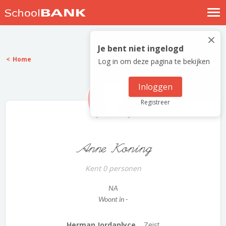
Nostalgische verhalen
×
Log in
Je bent niet ingelogd
Home
Log in om deze pagina te bekijken
Meld je gratis aan
Help
Inloggen
Registreer
Anne Koning
Kent 0 personen
NA
Woont in -
Herman Jordanlyce...
Zeist