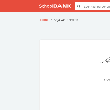
Home
Anja van-derveen
An
LIV