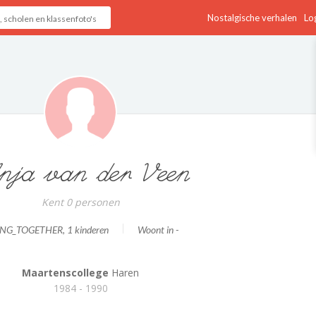
Nostalgische verhalen
Log
ja van der Veen
Kent 0 personen
ING_TOGETHER
, 1 kinderen
Woont in -
Maartenscollege
Haren
1984 - 1990