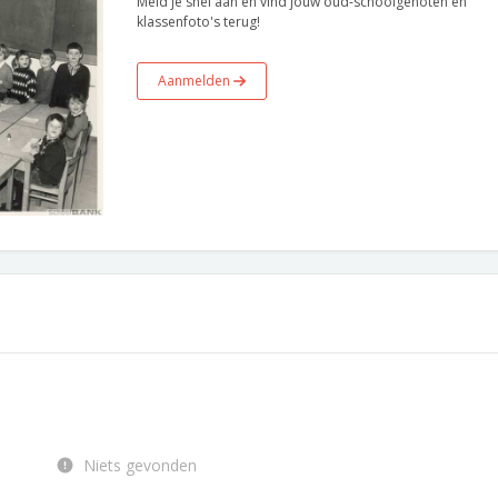
Meld je snel aan en vind jouw oud-schoolgenoten en
klassenfoto's terug!
Aanmelden
Niets gevonden