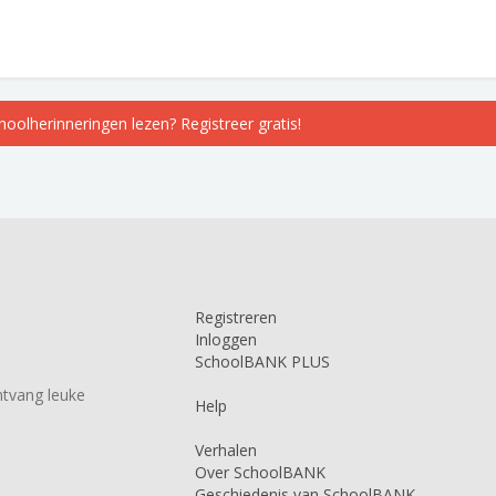
choolherinneringen lezen? Registreer gratis!
Registreren
Inloggen
SchoolBANK PLUS
tvang leuke
Help
Verhalen
Over SchoolBANK
Geschiedenis van SchoolBANK