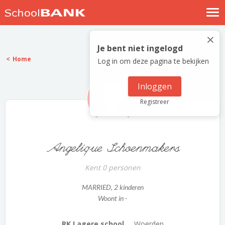
Nostalgische verhalen
×
Log in
Je bent niet ingelogd
Home
Log in om deze pagina te bekijken
Meld je gratis aan
Help
Inloggen
Registreer
Angelique Schoenmakers
Kent 0 personen
MARRIED
, 2 kinderen
Woont in -
RK Lagere school ...
Woerden