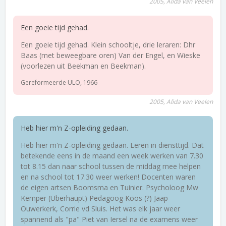
2005, Alida van Veelen
Een goeie tijd gehad.
Een goeie tijd gehad. Klein schooltje, drie leraren: Dhr
Baas (met beweegbare oren) Van der Engel, en Wieske
(voorlezen uit Beekman en Beekman).
Gereformeerde ULO, 1966
2005, Alida van Veelen
Heb hier m'n Z-opleiding gedaan.
Heb hier m'n Z-opleiding gedaan. Leren in diensttijd. Dat
betekende eens in de maand een week werken van 7.30
tot 8.15 dan naar school tussen de middag mee helpen
en na school tot 17.30 weer werken! Docenten waren
de eigen artsen Boomsma en Tuinier. Psycholoog Mw
Kemper (Uberhaupt) Pedagoog Koos (?) Jaap
Ouwerkerk, Corrie vd Sluis. Het was elk jaar weer
spannend als "pa" Piet van Iersel na de examens weer