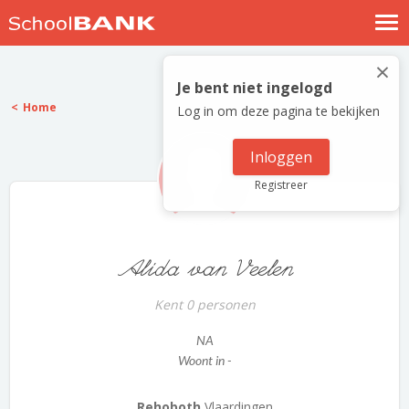
Nostalgische verhalen
×
Log in
Je bent niet ingelogd
Home
Log in om deze pagina te bekijken
Meld je gratis aan
Help
Inloggen
Registreer
Alida van Veelen
Kent 0 personen
NA
Woont in -
Rehoboth
Vlaardingen