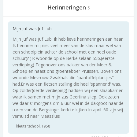
Herinneringen
5
Mijn Juf was Juf Lub.
Mijn Juf was Juf Lub. Ik heb lieve herinneringen aan haar.
Ik herinner mij niet veel meer van de klas maar wel van
een schoolplein achter de school met een heel oude
schuur(? )Ik woonde op de Berkelselaan 55b.(eerste
verdieping) Tegenover ons bakker van der Meer &
Schoep en naast ons groenteboer Pruissen. Boven ons
woonde Mevrouw Zwakhals die "pantoffelplantjes"
had.Er was een fietsen stalling die heel 'spannend' was.
Op zolder(derde verdieping) hadden wij een slaapkamer
waar ik samen met mijn zus Geertina sliep. Ook zaten
we daar s' morgens om 6 uur wel in de dakgoot naar de
toren van de Bergsingel kerk te kijken In april '60 zijn wij
verhuisd naar Maassluis
' ' kleuterschool, 1958