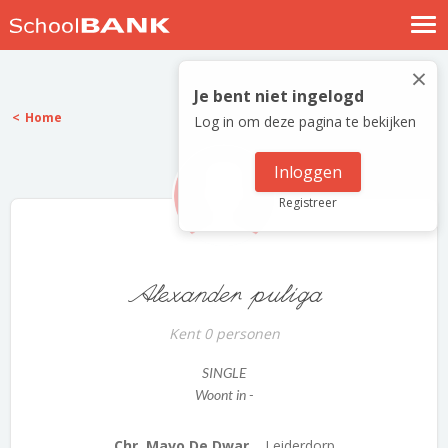
Nostalgische verhalen
×
Log in
Je bent niet ingelogd
Home
Log in om deze pagina te bekijken
Meld je gratis aan
Help
Inloggen
Registreer
Alexander puliga
Kent 0 personen
SINGLE
Woont in -
Chr. Mavo De Dwar...
Leiderdorp