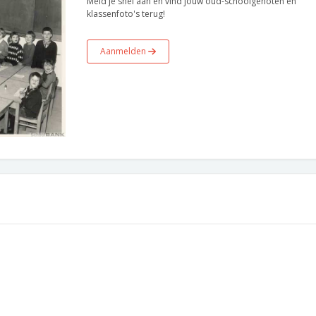
Meld je snel aan en vind jouw oud-schoolgenoten en
klassenfoto's terug!
Aanmelden