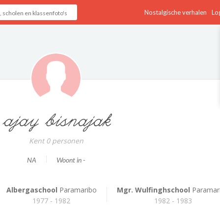
Nostalgische verhalen
Log
ajay bisnajak
Kent 0 personen
NA
Woont in -
Albergaschool
Paramaribo
Mgr. Wulfinghschool
Paramar
1977 - 1982
1982 - 1983