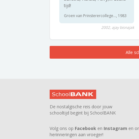
tijd!
Groen van Prinsterercollege..., 1983
2002, ajay bisnajak
Alle s
De nostalgische reis door jouw
schooltijd begint bij SchoolBANK
Volg ons op
Facebook
en
Instagram
en on
herinneringen aan vroeger!