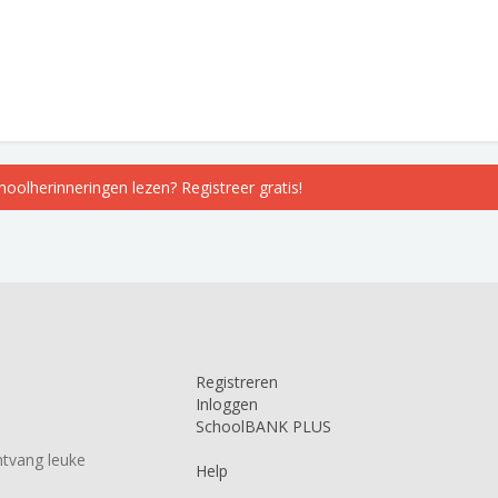
choolherinneringen lezen? Registreer gratis!
Registreren
Inloggen
SchoolBANK PLUS
tvang leuke
Help