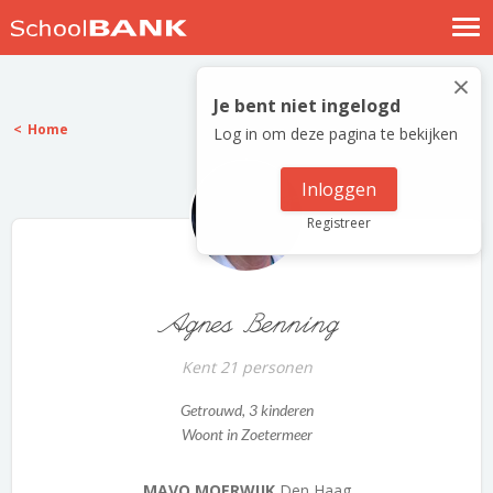
Nostalgische verhalen
×
Log in
Je bent niet ingelogd
Home
Log in om deze pagina te bekijken
Meld je gratis aan
Help
Inloggen
Registreer
Agnes Benning
Kent 21 personen
Getrouwd
, 3 kinderen
Woont in Zoetermeer
MAVO MOERWIJK
Den Haag