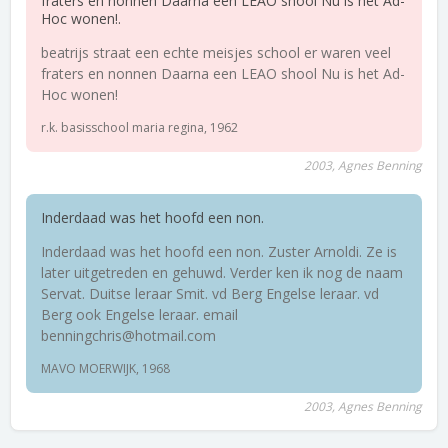
fraters en nonnen Daarna een LEAO shool Nu is het Ad-
Hoc wonen!.
beatrijs straat een echte meisjes school er waren veel
fraters en nonnen Daarna een LEAO shool Nu is het Ad-
Hoc wonen!
r.k. basisschool maria regina, 1962
2003, Agnes Benning
Inderdaad was het hoofd een non.
Inderdaad was het hoofd een non. Zuster Arnoldi. Ze is
later uitgetreden en gehuwd. Verder ken ik nog de naam
Servat. Duitse leraar Smit. vd Berg Engelse leraar. vd
Berg ook Engelse leraar. email
benningchris@hotmail.com
MAVO MOERWIJK, 1968
2003, Agnes Benning