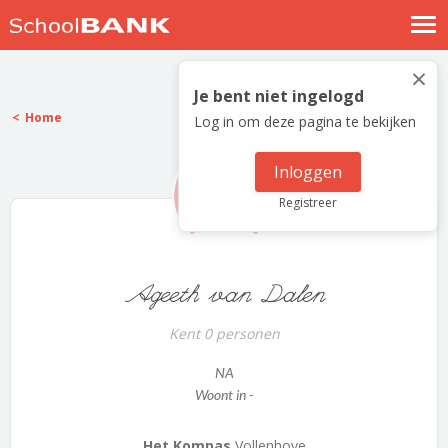
Nostalgische verhalen
×
Log in
Je bent niet ingelogd
Home
Log in om deze pagina te bekijken
Meld je gratis aan
Help
Inloggen
Registreer
Ageeth van Dalen
Kent 0 personen
NA
Woont in -
Het Kompas
Vollenhove