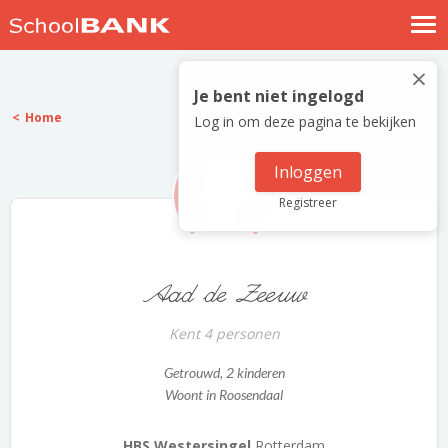
Nostalgische verhalen
×
Log in
Je bent niet ingelogd
Home
Log in om deze pagina te bekijken
Meld je gratis aan
Help
Inloggen
Registreer
Aad de Zeeuw
Kent 4 personen
Getrouwd
, 2 kinderen
Woont in Roosendaal
HBS Westersingel
Rotterdam