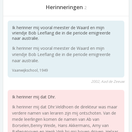
Herinneringen
2
Ik herinner mij vooral meester de Waard en mijn
vriendje Bob Leeflang die in die periode emigreerde
naar australie.
Ik herinner mij vooral meester de Waard en mijn
vriendje Bob Leeflang die in die periode emigreerde
naar australie.
Vaanwijkschool, 1949
2002, Aad de Zeeuw
Ik herinner mij dat Dhr.
Ik herinner mij dat Dhr.Veldhoen de direkteur was maar
verdere namen van leraren zijn mij ontschoten. Van de
mede leerlingen komen de namen van Ab van
Borselen,Benny Weide, Hans Akkermans, Amy van
Ballengooyen en Henk Vink bij mij boven drijven. Helaas