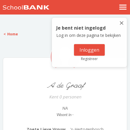
Nostalgische verhalen
×
Log in
Je bent niet ingelogd
Home
Log in om deze pagina te bekijken
Meld je gratis aan
Help
Inloggen
Registreer
A de Graaf
Kent 0 personen
NA
Woont in -
Zoete Lieve Vrouw...
's-Hertogenbosch